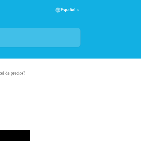
Español
el de precios?