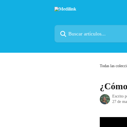
Ir al contenido principal
Buscar artículos...
Todas las colecc
¿Cómo 
Escrito 
27 de ma