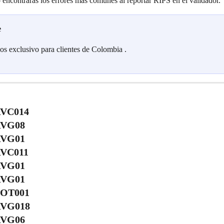
o encontrarás los errores más comunes al reportar RIPS en el validador.
e
los exclusivo para clientes de Colombia 
.
RVC014
RVG08
RVG01
RVC011
RVG01
RVG01
TOT001
RVG018
RVG06