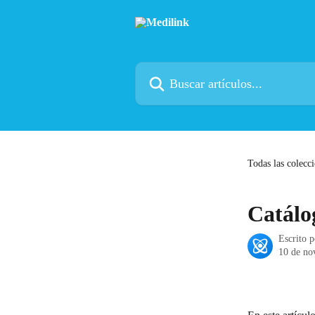
Ir al contenido principal
Buscar artículos...
Todas las colecc
Catálo
Escrito 
10 de no