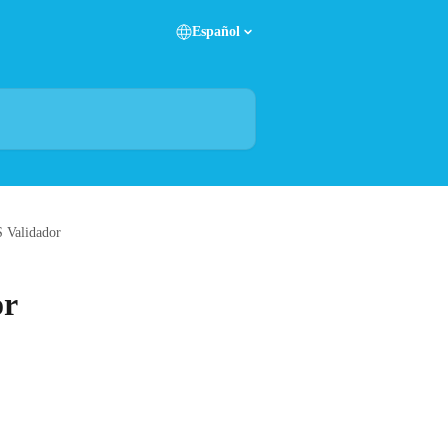
Español
 Validador
or