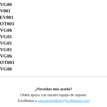
RVG06
TV001
FEV001
TOT003
RVG06
RVG01
RVG01
RVG01
RVG06
TOT003
RVG06
¿Necesitas más ayuda?
Obtén apoyo con nuestro equipo de soporte.
Escríbenos a 
soportemedilink@healthatom.com