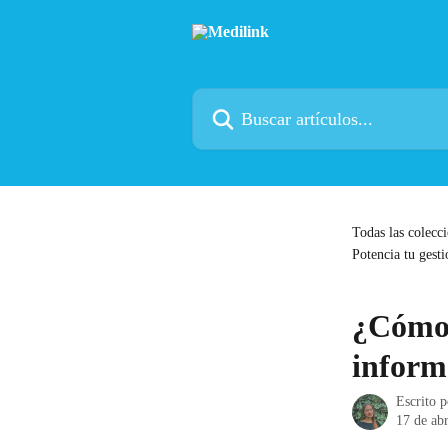
Ir al contenido principal
Buscar artículos...
Todas las colecc
Potencia tu gesti
¿Cómo 
inform
Escrito 
17 de ab