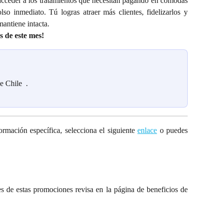
 acceder a los tratamientos que necesitan pagando en cómodas
so inmediato. Tú logras atraer más clientes, fidelizarlos y
mantiene intacta.
 de este mes!
e Chile 
 .
formación específica, selecciona el siguiente
enlace
o puedes
es de estas promociones revisa en la página de beneficios de