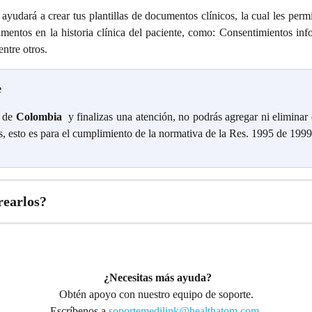
e ayudará a crear tus plantillas de documentos clínicos, la cual les permi
umentos en la historia clínica del paciente, como: Consentimientos inf
entre otros.
e
s de
Colombia
y finalizas una atención, no podrás agregar ni elimina
s, esto es para el cumplimiento de la normativa de la Res. 1995 de 1999
earlos?
¿Necesitas más ayuda?
Obtén apoyo con nuestro equipo de soporte.
Escríbenos a 
soportemedilink@healthatom.com