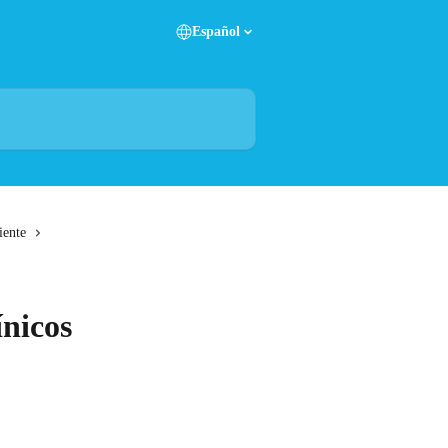
Español
iente
ínicos