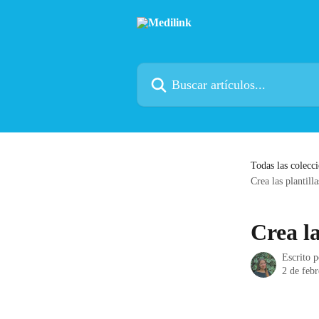
Ir al contenido principal
Buscar artículos...
Todas las colecc
Crea las plantill
Crea la
Escrito 
2 de feb