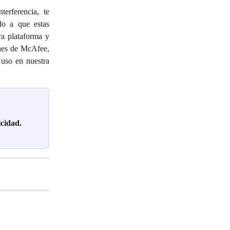
erferencia, te
do a que estas
ra plataforma y
ones de McAfee,
 uso en nuestra
cidad.