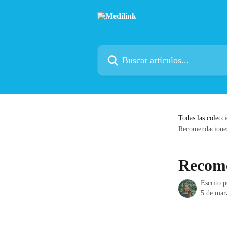
Ir al contenido principal
Buscar artículos...
Todas las colecc
Recomendacione
Recom
Escrito 
5 de mar