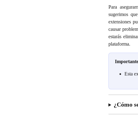
Para asegurar
sugerimos que
extensiones pu
causar problem
estarás elimin
plataforma.
Important
Esta e
¿Cómo se